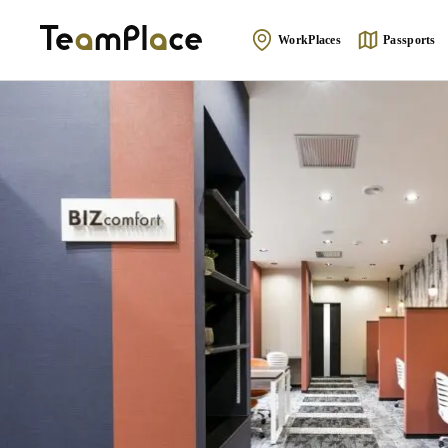
WorkPlaces
Passports