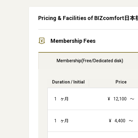
Pricing & Facilities of BIZcomfort
Membership Fees
Membership(Free/Dedicated disk)
Duration / Initial
Price
1
ヶ月
¥
12,100
～
1
ヶ月
¥
4,400
～