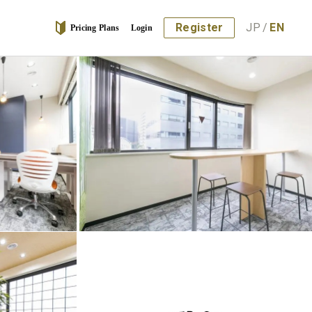
Register
JP
/
EN
Pricing Plans
Login