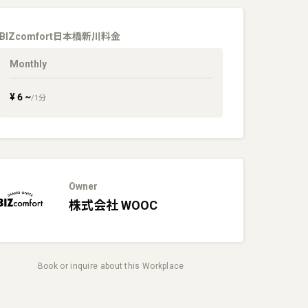
BIZcomfort日本橋新川
料金
Monthly
¥
6
~
/
1
分
Owner
株式会社
WOOC
Book or inquire about this Workplace