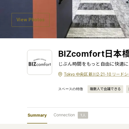
View Photos
BIZcomfort日
じぶん時間をもっと自由に快適に
Tokyo 中央区 新川2-21-10 リード
スペースの特徴
複数人で会議できる
Connection
Summary
1
人