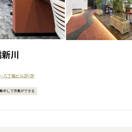
本橋新川
シー八丁堀ビル2F/3F
集中して作業ができる