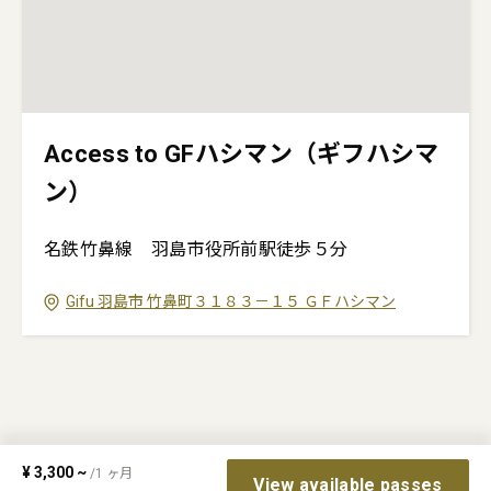
Access to GFハシマン（ギフハシマ
ン）
名鉄竹鼻線 羽島市役所前駅徒歩５分
Gifu
羽島市
竹鼻町３１８３－１５
ＧＦハシマン
¥
3,300
~
/
1
ヶ月
View available passes