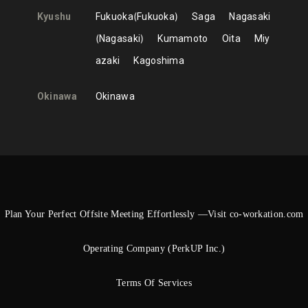
Kyushu
Fukuoka
Fukuoka
Saga
Nagasaki
Nagasaki
Kumamoto
Oita
Miy
azaki
Kagoshima
Okinawa
Okinawa
Plan Your Perfect Offsite Meeting Effortlessly —Visit co-workation.com
Operating Company (PerkUP Inc.)
Terms Of Services