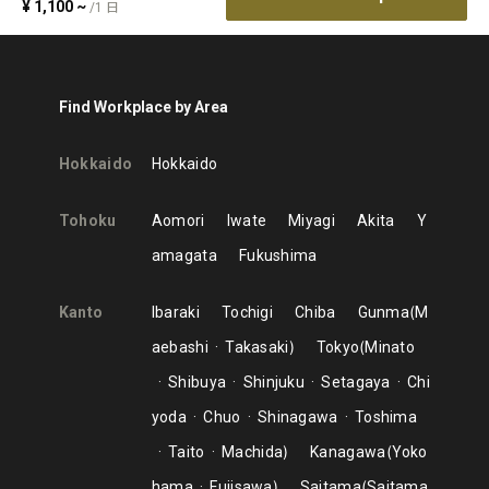
¥
1,100
~
/
1
日
Find Workplace by Area
Hokkaido
Hokkaido
Tohoku
Aomori
Iwate
Miyagi
Akita
Y
amagata
Fukushima
Kanto
Ibaraki
Tochigi
Chiba
Gunma
M
aebashi
Takasaki
Tokyo
Minato
Shibuya
Shinjuku
Setagaya
Chi
yoda
Chuo
Shinagawa
Toshima
Taito
Machida
Kanagawa
Yoko
hama
Fujisawa
Saitama
Saitama