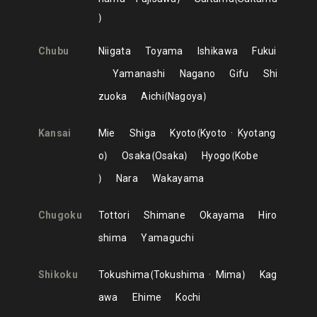
Chubu
Niigata
Toyama
Ishikawa
Fukui
Yamanashi
Nagano
Gifu
Shi
zuoka
Aichi
Nagoya
Kansai
Mie
Shiga
Kyoto
Kyoto
Kyotang
o
Osaka
Osaka
Hyogo
Kobe
Nara
Wakayama
Chugoku
Tottori
Shimane
Okayama
Hiro
shima
Yamaguchi
Shikoku
Tokushima
Tokushima
Mima
Kag
awa
Ehime
Kochi