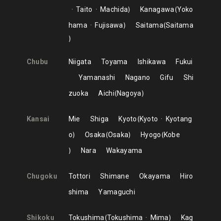
Taito
Machida
Kanagawa
Yoko
hama
Fujisawa
Saitama
Saitama
Chubu
Niigata
Toyama
Ishikawa
Fukui
Yamanashi
Nagano
Gifu
Shi
zuoka
Aichi
Nagoya
Kansai
Mie
Shiga
Kyoto
Kyoto
Kyotang
o
Osaka
Osaka
Hyogo
Kobe
Nara
Wakayama
Chugoku
Tottori
Shimane
Okayama
Hiro
shima
Yamaguchi
Shikoku
Tokushima
Tokushima
Mima
Kag