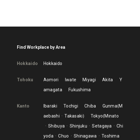
Find Workplace by Area
Hokkaido
Hokkaido
Tohoku
Aomori
Iwate
Miyagi
Akita
Y
amagata
Fukushima
Kanto
Ibaraki
Tochigi
Chiba
Gunma
M
aebashi
Takasaki
Tokyo
Minato
Shibuya
Shinjuku
Setagaya
Chi
yoda
Chuo
Shinagawa
Toshima