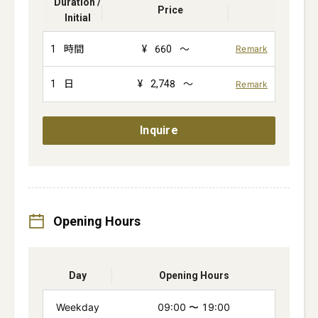
Duration /
Price
Initial
1
時間
¥
660
～
Remark
1
日
¥
2,748
～
Remark
Inquire
Opening Hours
Day
Opening Hours
Weekday
09:00
〜
19:00