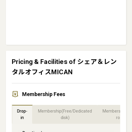
Pricing & Facilities of シェア＆レン
タルオフィスMICAN
Membership Fees
Drop-
Membership(Free/Dedicated
Membership(Pr
in
disk)
room)