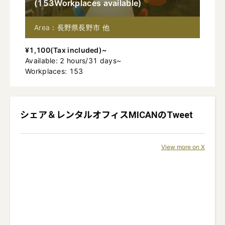
(
153
Workplaces available
)
Area：長野県長野市 他
¥
1,100
(
Tax included
)~
Available
:
2
hours
/
31
days
~
Workplaces: 153
シェア＆レンタルオフィスMICAN
のTweet
View more on X