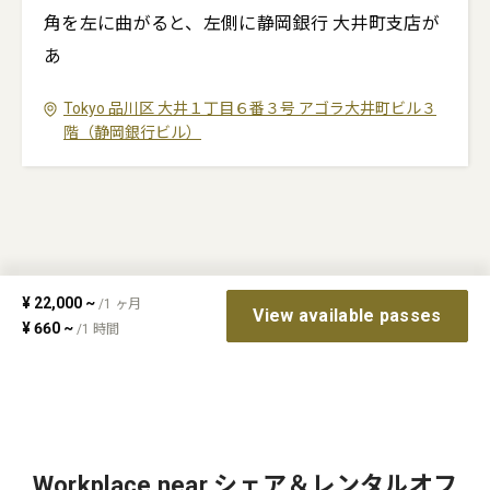
角を左に曲がると、左側に静岡銀行 大井町支店が
あ
Tokyo
品川区
大井１丁目６番３号
アゴラ大井町ビル３
階（静岡銀行ビル）
¥
22,000
~
/
1
ヶ月
View available passes
¥
660
~
/
1
時間
Workplace near シェア＆レンタルオフ