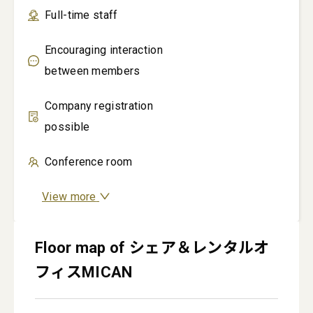
Full-time staff
Encouraging interaction
between members
Company registration
possible
Conference room
View more
Floor map of シェア＆レンタルオ
フィスMICAN