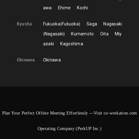
awa
Ehime
Kochi
Kyushu
Fukuoka
Fukuoka
Saga
Nagasaki
Nagasaki
Kumamoto
Oita
Miy
azaki
Kagoshima
Okinawa
Okinawa
Plan Your Perfect Offsite Meeting Effortlessly —Visit co-workation.com
Operating Company (PerkUP Inc.)