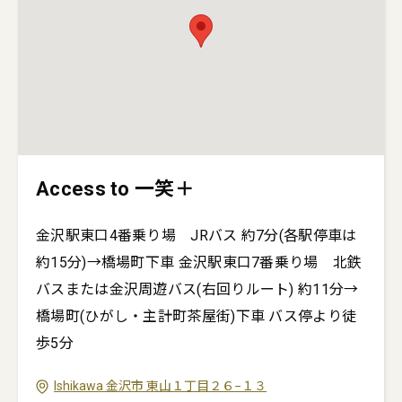
Access to 一笑＋
金沢駅東口4番乗り場 JRバス 約7分(各駅停車は
約15分)→橋場町下車 金沢駅東口7番乗り場 北鉄
バスまたは金沢周遊バス(右回りルート) 約11分→
橋場町(ひがし・主計町茶屋街)下車 バス停より徒
歩5分
Ishikawa
金沢市
東山１丁目２６−１３