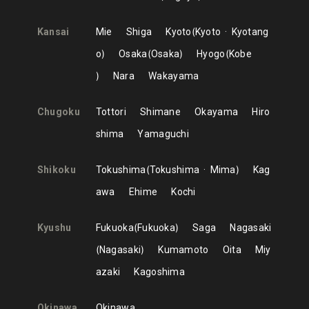
Kansai
Mie
Shiga
Kyoto
Kyoto
Kyotang
o
Osaka
Osaka
Hyogo
Kobe
Nara
Wakayama
Chugoku
Tottori
Shimane
Okayama
Hiro
shima
Yamaguchi
Shikoku
Tokushima
Tokushima
Mima
Kag
awa
Ehime
Kochi
Kyushu
Fukuoka
Fukuoka
Saga
Nagasaki
Nagasaki
Kumamoto
Oita
Miy
azaki
Kagoshima
Okinawa
Okinawa