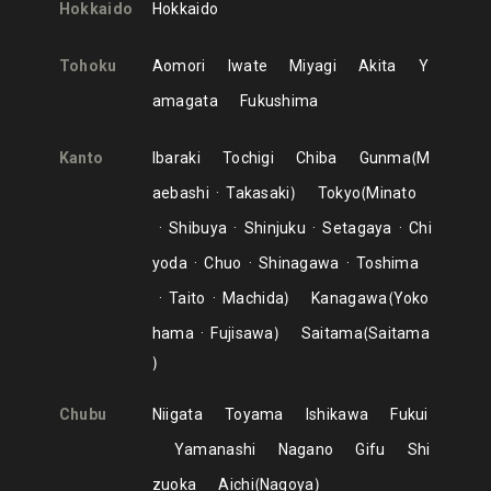
Hokkaido
Hokkaido
Tohoku
Aomori
Iwate
Miyagi
Akita
Y
amagata
Fukushima
Kanto
Ibaraki
Tochigi
Chiba
Gunma
M
aebashi
Takasaki
Tokyo
Minato
Shibuya
Shinjuku
Setagaya
Chi
yoda
Chuo
Shinagawa
Toshima
Taito
Machida
Kanagawa
Yoko
hama
Fujisawa
Saitama
Saitama
Chubu
Niigata
Toyama
Ishikawa
Fukui
Yamanashi
Nagano
Gifu
Shi
zuoka
Aichi
Nagoya