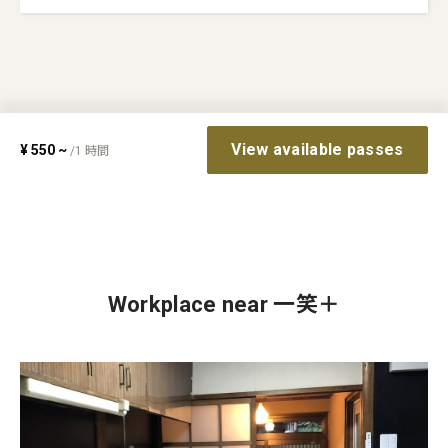
View available passes
¥
550
~
/
1
時間
Workplace near 一笑＋