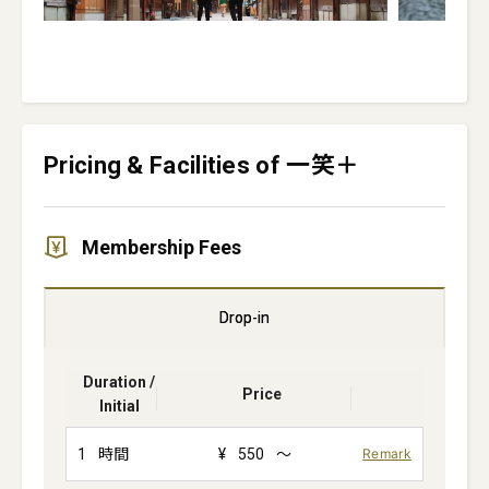
Pricing & Facilities of 一笑＋
Membership Fees
Drop-in
Duration /
Price
Initial
1
時間
¥
550
～
Remark