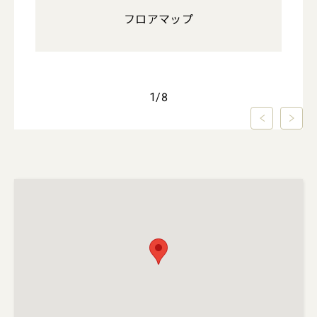
心地
フロアマップ
ア
1
/
8