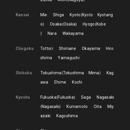
Kansai
Mie
Shiga
Kyoto
Kyoto
Kyotang
o
Osaka
Osaka
Hyogo
Kobe
Nara
Wakayama
Chugoku
Tottori
Shimane
Okayama
Hiro
shima
Yamaguchi
Shikoku
Tokushima
Tokushima
Mima
Kag
awa
Ehime
Kochi
Kyushu
Fukuoka
Fukuoka
Saga
Nagasaki
Nagasaki
Kumamoto
Oita
Miy
azaki
Kagoshima