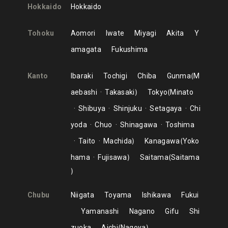
Hokkaido
Hokkaido
Tohoku
Aomori
Iwate
Miyagi
Akita
Y
amagata
Fukushima
Kanto
Ibaraki
Tochigi
Chiba
Gunma
M
aebashi
Takasaki
Tokyo
Minato
Shibuya
Shinjuku
Setagaya
Chi
yoda
Chuo
Shinagawa
Toshima
Taito
Machida
Kanagawa
Yoko
hama
Fujisawa
Saitama
Saitama
Chubu
Niigata
Toyama
Ishikawa
Fukui
Yamanashi
Nagano
Gifu
Shi
zuoka
Aichi
Nagoya