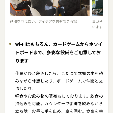
刺激を与えあい、アイデアを共有できる場
ヨガや整体
います
Wi-Fiはもちろん、カードゲームからホワイ
トボードまで、多彩な設備をご用意してお
ります
作業がひと段落したら、こたつで本棚の本を読
みながら休憩したり、ボードゲームで仲間と交
流したり。

軽食やお飲み物の販売もしております。飲食の
持込みも可能。カウンターで珈琲を飲みながら
立ち話。お昼に手を止め、卓を囲む。食事を共