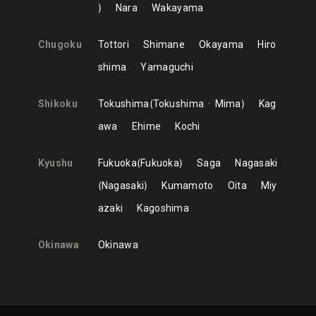
Nara
Wakayama
Chugoku
Tottori
Shimane
Okayama
Hiro
shima
Yamaguchi
Shikoku
Tokushima
Tokushima
Mima
Kag
awa
Ehime
Kochi
Kyushu
Fukuoka
Fukuoka
Saga
Nagasaki
Nagasaki
Kumamoto
Oita
Miy
azaki
Kagoshima
Okinawa
Okinawa