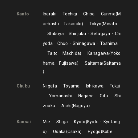
Kanto
Ibaraki
Tochigi
Chiba
Gunma
M
aebashi
Takasaki
Tokyo
Minato
Shibuya
Shinjuku
Setagaya
Chi
yoda
Chuo
Shinagawa
Toshima
Taito
Machida
Kanagawa
Yoko
hama
Fujisawa
Saitama
Saitama
Chubu
Niigata
Toyama
Ishikawa
Fukui
Yamanashi
Nagano
Gifu
Shi
zuoka
Aichi
Nagoya
Kansai
Mie
Shiga
Kyoto
Kyoto
Kyotang
o
Osaka
Osaka
Hyogo
Kobe