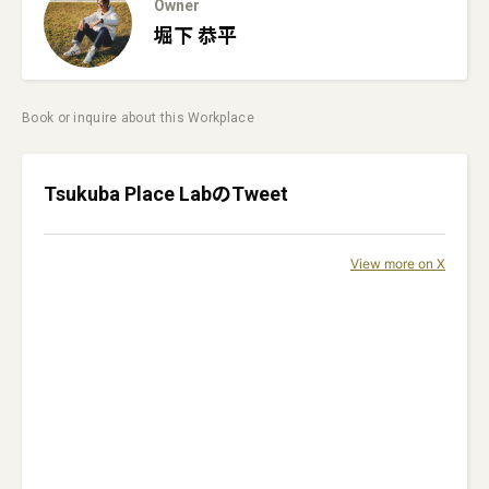
Owner
堀下
恭平
Book or inquire about this Workplace
Tsukuba Place Lab
のTweet
View more on X