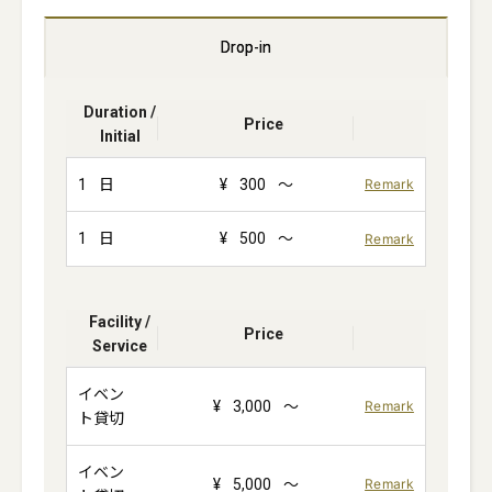
Drop-in
Duration /
Price
Initial
1
日
¥
300
～
Remark
1
日
¥
500
～
Remark
Facility /
Price
Service
イベン
¥
3,000
～
Remark
ト貸切
イベン
¥
5,000
～
Remark