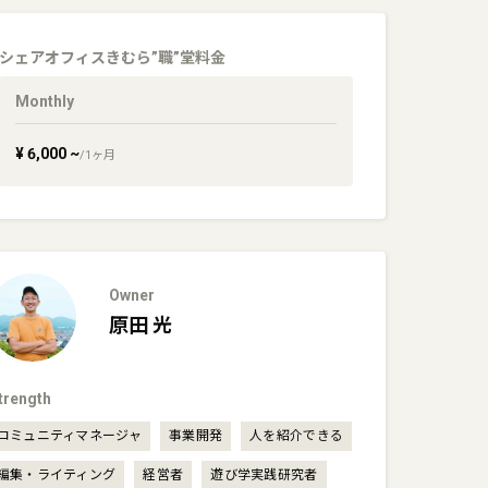
シェアオフィスきむら”職”堂
料金
Monthly
¥
6,000
~
/
1
ヶ月
Owner
原田
光
trength
コミュニティマネージャ
事業開発
人を紹介できる
編集・ライティング
経営者
遊び学実践研究者