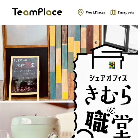
WorkPlaces
Passports