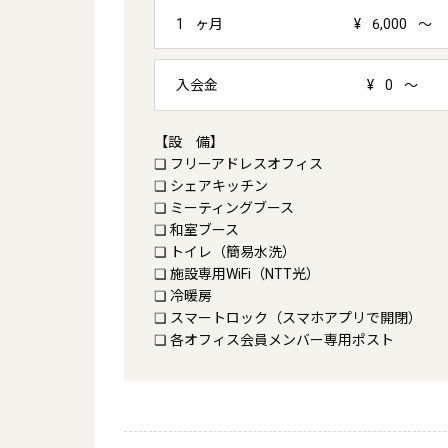
1
ヶ月
¥
6,000
～
入会金
¥
0
～
【設　備】

❏ フリーアドレスオフィス

❏ シェアキッチン

❏ ミーティングブース

❏ 和室ブース

❏ トイレ（簡易水洗）

❏ 施設専用WiFi（NTT光）

❏ 冷暖房

❏ スマートロック（スマホアプリで開閉）

❏ 各オフィス会員メンバー専用ポスト