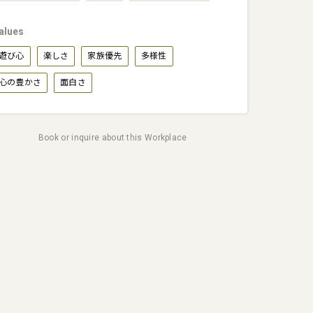
alues
遊び心
楽しさ
家族優先
多様性
心の豊かさ
面白さ
Book or inquire about this Workplace