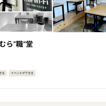
むら”職”堂
きる
イベントができる