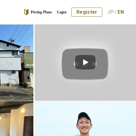
Register
JP
/
EN
Pricing Plans
Login