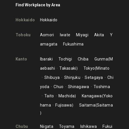
Find Workplace by Area
Hokkaido
Hokkaido
Tohoku
Aomori
Iwate
Miyagi
Akita
Y
amagata
Fukushima
Kanto
Ibaraki
Tochigi
Chiba
Gunma
M
aebashi
Takasaki
Tokyo
Minato
Shibuya
Shinjuku
Setagaya
Chi
yoda
Chuo
Shinagawa
Toshima
Taito
Machida
Kanagawa
Yoko
hama
Fujisawa
Saitama
Saitama
Chubu
Niigata
Toyama
Ishikawa
Fukui