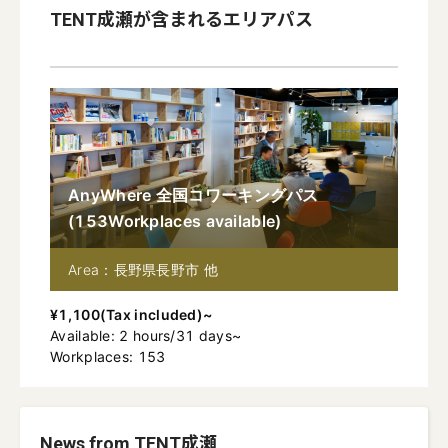
TENT成瀬
が含まれるエリアパス
AnyWhere 全国コワーキングパス
(
153
Workplaces available
)
Area：長野県長野市 他
¥
1,100
(
Tax included
)~
Available
:
2
hours
/
31
days
~
Workplaces: 153
News from TENT成瀬