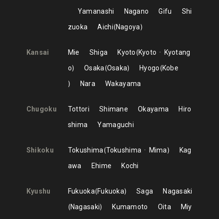
Yamanashi
Nagano
Gifu
Shi
zuoka
Aichi
Nagoya
Kansai
Mie
Shiga
Kyoto
Kyoto
Kyotang
o
Osaka
Osaka
Hyogo
Kobe
Nara
Wakayama
Chugoku
Tottori
Shimane
Okayama
Hiro
shima
Yamaguchi
Shikoku
Tokushima
Tokushima
Mima
Kag
awa
Ehime
Kochi
Kyushu
Fukuoka
Fukuoka
Saga
Nagasaki
Nagasaki
Kumamoto
Oita
Miy