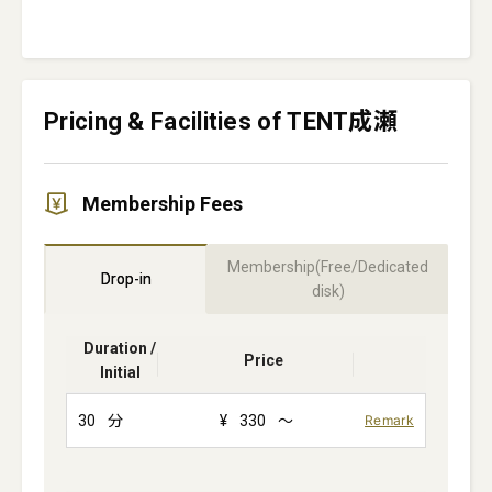
Pricing & Facilities of TENT成瀬
Membership Fees
Membership(Free/Dedicated
Drop-in
disk)
Duration /
Price
Initial
30
分
¥
330
～
Remark