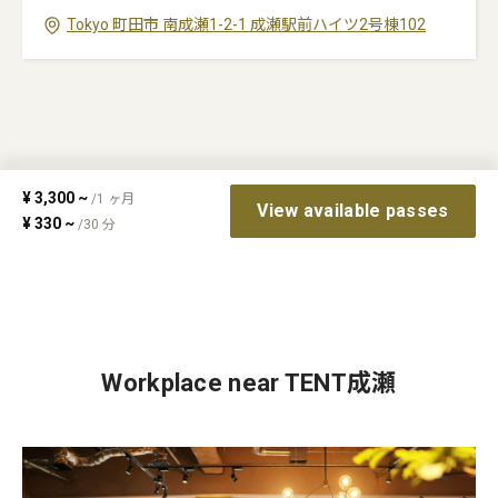
Tokyo
町田市
南成瀬1-2-1
成瀬駅前ハイツ2号棟102
¥
3,300
~
/
1
ヶ月
View available passes
¥
330
~
/
30
分
Workplace near TENT成瀬