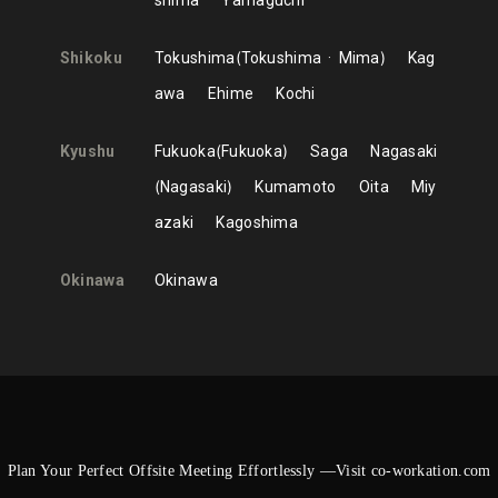
shima
Yamaguchi
Shikoku
Tokushima
Tokushima
Mima
Kag
awa
Ehime
Kochi
Kyushu
Fukuoka
Fukuoka
Saga
Nagasaki
Nagasaki
Kumamoto
Oita
Miy
azaki
Kagoshima
Okinawa
Okinawa
Plan Your Perfect Offsite Meeting Effortlessly —Visit co-workation.com