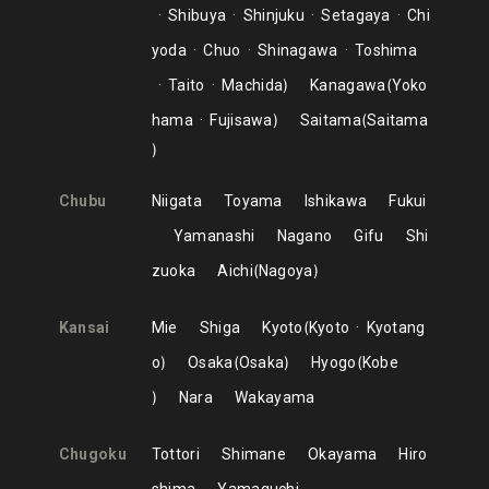
Shibuya
Shinjuku
Setagaya
Chi
yoda
Chuo
Shinagawa
Toshima
Taito
Machida
Kanagawa
Yoko
hama
Fujisawa
Saitama
Saitama
Chubu
Niigata
Toyama
Ishikawa
Fukui
Yamanashi
Nagano
Gifu
Shi
zuoka
Aichi
Nagoya
Kansai
Mie
Shiga
Kyoto
Kyoto
Kyotang
o
Osaka
Osaka
Hyogo
Kobe
Nara
Wakayama
Chugoku
Tottori
Shimane
Okayama
Hiro