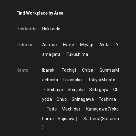
Find Workplace by Area
Hokkaido
Hokkaido
Tohoku
Aomori
Iwate
Miyagi
Akita
Y
amagata
Fukushima
Kanto
Ibaraki
Tochigi
Chiba
Gunma
M
aebashi
Takasaki
Tokyo
Minato
Shibuya
Shinjuku
Setagaya
Chi
yoda
Chuo
Shinagawa
Toshima
Taito
Machida
Kanagawa
Yoko
hama
Fujisawa
Saitama
Saitama