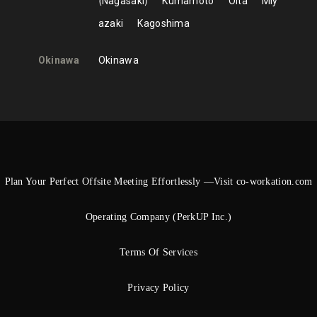
Nagasaki
Kumamoto
Oita
Miy
azaki
Kagoshima
Okinawa
Okinawa
Plan Your Perfect Offsite Meeting Effortlessly —Visit co-workation.com
Operating Company (PerkUP Inc.)
Terms Of Services
Privacy Policy