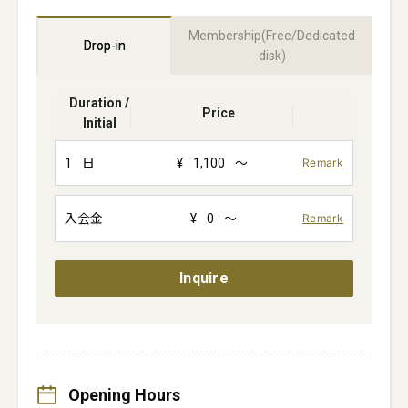
Membership(Free/Dedicated
Drop-in
disk)
Duration /
Price
Initial
1
日
¥
1,100
～
Remark
入会金
¥
0
～
Remark
Inquire
Opening Hours