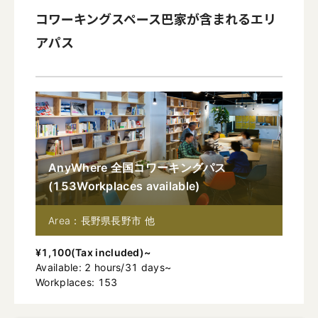
コワーキングスペース巴家
が含まれるエリ
アパス
AnyWhere 全国コワーキングパス
(
153
Workplaces available
)
Area：長野県長野市 他
¥
1,100
(
Tax included
)~
Available
:
2
hours
/
31
days
~
Workplaces: 153