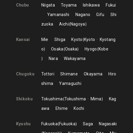
Chubu
Niigata
Toyama
Ishikawa
Fukui
Yamanashi
Nagano
Gifu
Shi
zuoka
Aichi
Nagoya
Kansai
Mie
Shiga
Kyoto
Kyoto
Kyotang
o
Osaka
Osaka
Hyogo
Kobe
Nara
Wakayama
Chugoku
Tottori
Shimane
Okayama
Hiro
shima
Yamaguchi
Shikoku
Tokushima
Tokushima
Mima
Kag
awa
Ehime
Kochi
Kyushu
Fukuoka
Fukuoka
Saga
Nagasaki