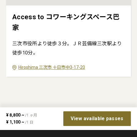
Access to コワーキングスペース巴
家
三次市役所より徒歩３分。ＪＲ芸備線三次駅より
徒歩10分。
Hiroshima
三次市
十日市中3-17-20
¥
8,800
~
/
1
ヶ月
View available passes
¥
1,100
~
/
1
日