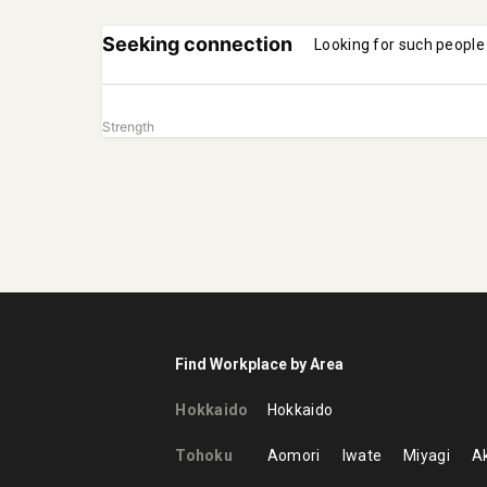
Seeking connection
Looking for such people
Strength
Find Workplace by Area
Hokkaido
Hokkaido
Tohoku
Aomori
Iwate
Miyagi
Ak