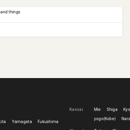
 and things
Kansai
Mie
Shiga
Kyo
yogo
Kobe
Nar
ita
Yamagata
Fukushima