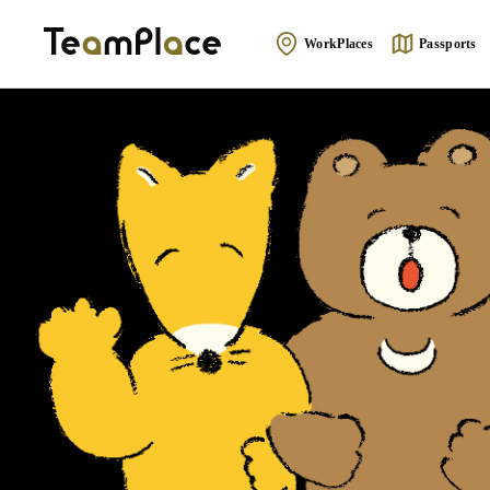
WorkPlaces
Passports