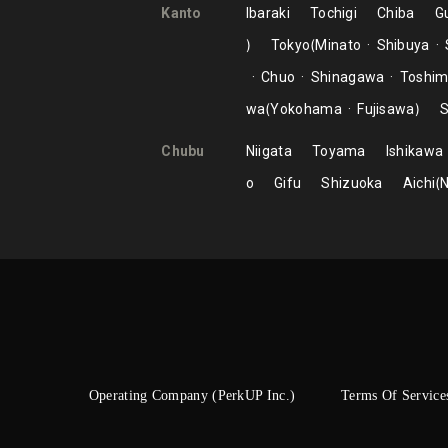
Kanto
Ibaraki
Tochigi
Chiba
G
Tokyo
Minato
Shibuya
Chuo
Shinagawa
Toshi
wa
Yokohama
Fujisawa
S
Chubu
Niigata
Toyama
Ishikawa
o
Gifu
Shizuoka
Aichi
Operating Company (PerkUP Inc.)
Terms Of Service