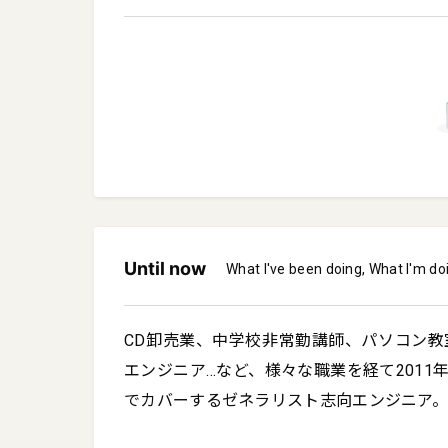
Until now
What I've been doing, What I'm do
CD卸売業、中学校非常勤講師、パソコン
エンジニア…など、様々な職業を経て2011
でカバーするゼネラリスト志向エンジニア。2