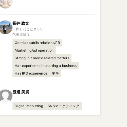
福井
政文
（株）ねこだましい

代表取締役
Good at public relations/PR
Marketing/ad operation
Strong in finance related matters
Has experience in starting a business
Has IPO experience
平等
渡邉
美貴
Digital marketing
SNSマーケティング