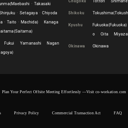
Chugoku
Tottori
Shimane
unma
Maebashi
Takasaki
Shinjuku
Setagaya
Chiyoda
Shikoku
Tokushima
Tokus
ma
Taito
Machida
Kanaga
Kyushu
Fukuoka
Fukuoka
aitama
Saitama
o
Oita
Miyaza
Fukui
Yamanashi
Nagan
Okinawa
Okinawa
Nagoya
Plan Your Perfect Offsite Meeting Effortlessly —Visit co-workation.com
s
Privacy Policy
Commercial Transaction Act
FAQ