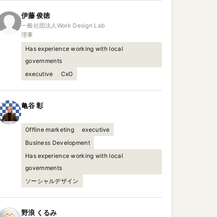
伊藤
俊徳
一般社団法人Work Design Lab

理事
Has experience working with local
governments
executive
CxO
亀谷
彰
Offline marketing
executive
Business Development
Has experience working with local
governments
ソーシャルデザイン
野浪
くるみ