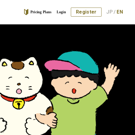
Register
JP
/
EN
Pricing Plans
Login