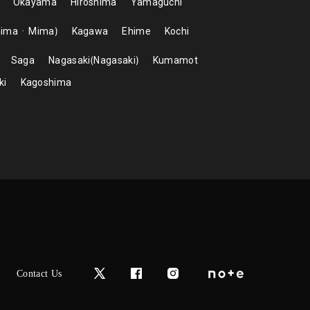
Okayama
Hiroshima
Yamaguchi
hima
Mima
Kagawa
Ehime
Kochi
Saga
Nagasaki
Nagasaki
Kumamot
ki
Kagoshima
Contact Us