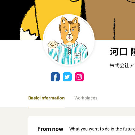
河口 
株式会社ア
Basic information
Workplaces
From now
What you want to do in the futur