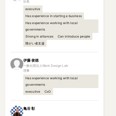
社長
executive
Has experience in starting a business
Has experience working with local
governments
Strong in alliances
Can introduce people
障がい者支援
伊藤
俊徳
一般社団法人Work Design Lab

理事
Has experience working with local
governments
executive
CxO
亀谷
彰