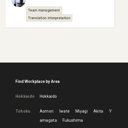
Team management
Translation interpretation
Find Workplace by Area
Hokkaido
Hokkaido
Tohoku
Aomori
Iwate
Miyagi
Akita
Y
amagata
Fukushima