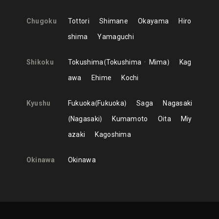
Chugoku
Tottori
Shimane
Okayama
Hiro
shima
Yamaguchi
Shikoku
Tokushima
Tokushima
Mima
Kag
awa
Ehime
Kochi
Kyushu
Fukuoka
Fukuoka
Saga
Nagasaki
Nagasaki
Kumamoto
Oita
Miy
azaki
Kagoshima
Okinawa
Okinawa