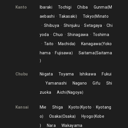
Kanto
Ibaraki
Tochigi
Chiba
Gunma
M
aebashi
Takasaki
Tokyo
Minato
Shibuya
Shinjuku
Setagaya
Chi
yoda
Chuo
Shinagawa
Toshima
Taito
Machida
Kanagawa
Yoko
hama
Fujisawa
Saitama
Saitama
Chubu
Niigata
Toyama
Ishikawa
Fukui
Yamanashi
Nagano
Gifu
Shi
zuoka
Aichi
Nagoya
Kansai
Mie
Shiga
Kyoto
Kyoto
Kyotang
o
Osaka
Osaka
Hyogo
Kobe
Nara
Wakayama