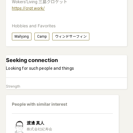
Wokers’Living 三島クロケット
https://crqt.work/
Hobbies and Favorites
Mahjong
Camp
ウィンドサーフィン
Seeking connection
Looking for such people and things
Strength
People with similar interest
渡邊
真人
株式会社紀寿会
