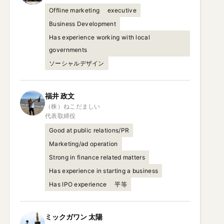
Offline marketing
executive
Business Development
Has experience working with local
governments
ソーシャルデザイン
福井
政文
（株）ねこだましい

代表取締役
Good at public relations/PR
Marketing/ad operation
Strong in finance related matters
Has experience in starting a business
Has IPO experience
平等
ミックガワン
太陽