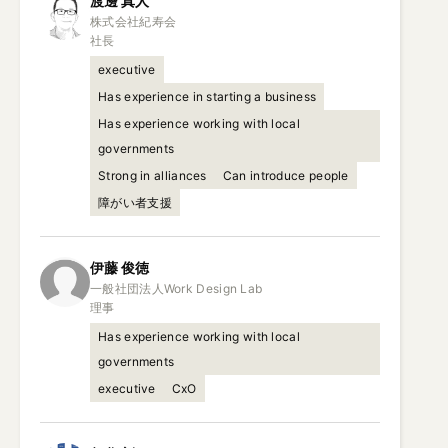
渡邊
真人
株式会社紀寿会

社長
executive
Has experience in starting a business
Has experience working with local
governments
Strong in alliances
Can introduce people
障がい者支援
伊藤
俊徳
一般社団法人Work Design Lab

理事
Has experience working with local
governments
executive
CxO