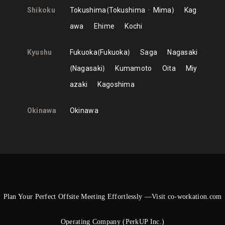
Shikoku
Tokushima
Tokushima
Mima
Kag
awa
Ehime
Kochi
Kyushu
Fukuoka
Fukuoka
Saga
Nagasaki
Nagasaki
Kumamoto
Oita
Miy
azaki
Kagoshima
Okinawa
Okinawa
Plan Your Perfect Offsite Meeting Effortlessly —Visit co-workation.com
Operating Company (PerkUP Inc.)