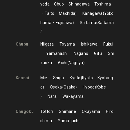
yoda
Chuo
Shinagawa
Toshima
Taito
Machida
Kanagawa
Yoko
hama
Fujisawa
Saitama
Saitama
Chubu
Niigata
Toyama
Ishikawa
Fukui
Yamanashi
Nagano
Gifu
Shi
zuoka
Aichi
Nagoya
Kansai
Mie
Shiga
Kyoto
Kyoto
Kyotang
o
Osaka
Osaka
Hyogo
Kobe
Nara
Wakayama
Chugoku
Tottori
Shimane
Okayama
Hiro
shima
Yamaguchi