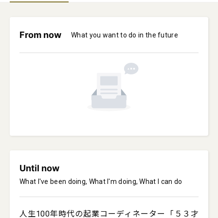
From now
What you want to do in the future
Until now
What I've been doing, What I'm doing, What I can do
人生100年時代の起業コーディネーター「５３才