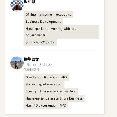
亀谷
彰
Offline marketing
executive
Business Development
Has experience working with local
governments
ソーシャルデザイン
福井
政文
（株）ねこだましい

代表取締役
Good at public relations/PR
Marketing/ad operation
Strong in finance related matters
Has experience in starting a business
Has IPO experience
平等