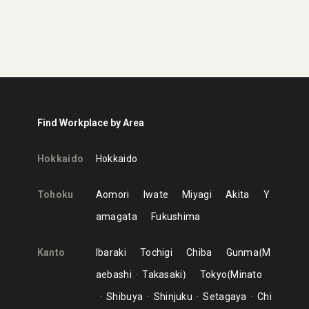
Find Workplace by Area
Hokkaido
Hokkaido
Tohoku
Aomori
Iwate
Miyagi
Akita
Y
amagata
Fukushima
Kanto
Ibaraki
Tochigi
Chiba
Gunma
M
aebashi
Takasaki
Tokyo
Minato
Shibuya
Shinjuku
Setagaya
Chi