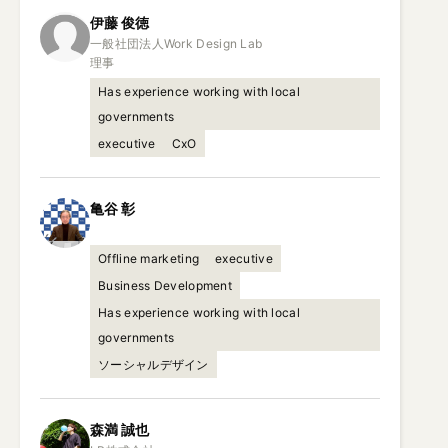
伊藤
俊徳
一般社団法人Work Design Lab

理事
Has experience working with local
governments
executive
CxO
亀谷
彰
Offline marketing
executive
Business Development
Has experience working with local
governments
ソーシャルデザイン
森満
誠也