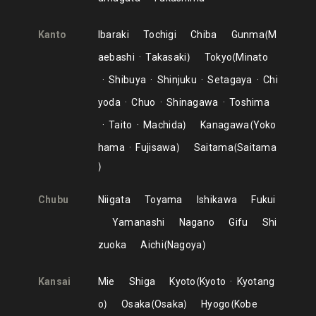
Kanto
Ibaraki
Tochigi
Chiba
Gunma
M
aebashi
Takasaki
Tokyo
Minato
Shibuya
Shinjuku
Setagaya
Chi
yoda
Chuo
Shinagawa
Toshima
Taito
Machida
Kanagawa
Yoko
hama
Fujisawa
Saitama
Saitama
Chubu
Niigata
Toyama
Ishikawa
Fukui
Yamanashi
Nagano
Gifu
Shi
zuoka
Aichi
Nagoya
Kansai
Mie
Shiga
Kyoto
Kyoto
Kyotang
o
Osaka
Osaka
Hyogo
Kobe