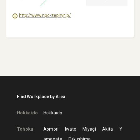
http://www.npo-zephyr.jp/
Find Workplace by Area
Hokkaido
Hokkaido
Tohoku
Aomori
Iwate
Miyagi
Akita
Y
amagata
Fukushima