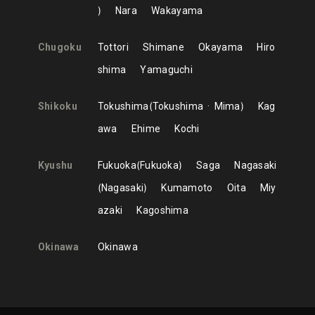
Nara
Wakayama
Chugoku
Tottori
Shimane
Okayama
Hiro
shima
Yamaguchi
Shikoku
Tokushima
Tokushima
Mima
Kag
awa
Ehime
Kochi
Kyushu
Fukuoka
Fukuoka
Saga
Nagasaki
Nagasaki
Kumamoto
Oita
Miy
azaki
Kagoshima
Okinawa
Okinawa