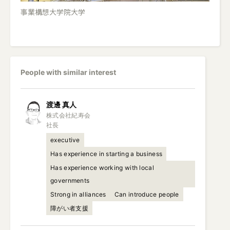
事業構想大学院大学
People with similar interest
渡邊
真人
株式会社紀寿会

社長
executive
Has experience in starting a business
Has experience working with local
governments
Strong in alliances
Can introduce people
障がい者支援